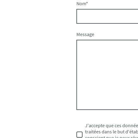
Nom
*
Message
J'accepte que ces donnée
traitées dans le but d'étab
conscient que je peux r