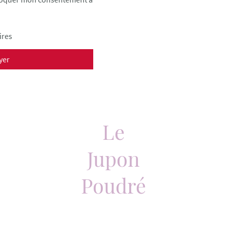
ires
yer
Le
Jupon
Poudré