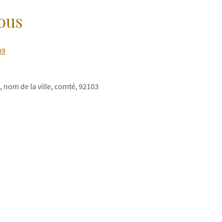
ous
89
, nom de la ville, comté, 92103